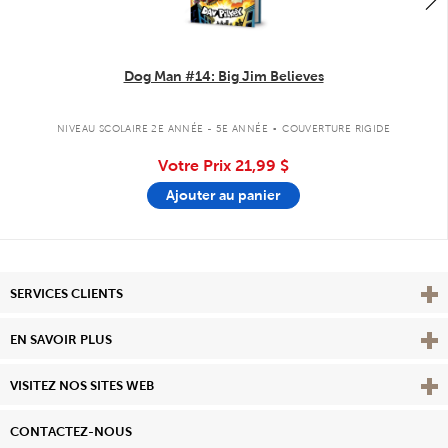
Dog Man #14: Big Jim Believes
.
NIVEAU SCOLAIRE 2E ANNÉE - 5E ANNÉE
COUVERTURE RIGIDE
Votre Prix
21,99 $
Ajouter au panier
Affi
SERVICES CLIENTS
Vie
EN SAVOIR PLUS
Affi
VISITEZ NOS SITES WEB
CONTACTEZ-NOUS