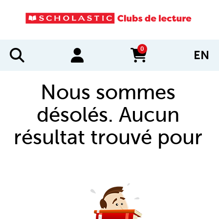
0
EN
items in cart
Nous sommes
désolés. Aucun
résultat trouvé pour