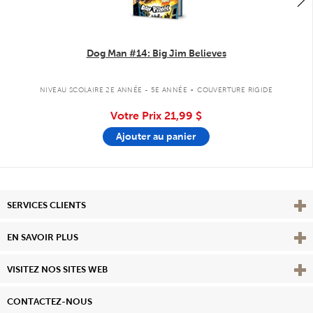
Dog Man #14: Big Jim Believes
.
NIVEAU SCOLAIRE 2E ANNÉE - 5E ANNÉE
COUVERTURE RIGIDE
Votre Prix
21,99 $
Ajouter au panier
Affi
SERVICES CLIENTS
Vie
EN SAVOIR PLUS
Affi
VISITEZ NOS SITES WEB
CONTACTEZ-NOUS