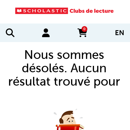
0
EN
items in cart
Nous sommes
désolés. Aucun
résultat trouvé pour