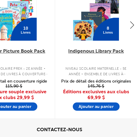
10
8
Livres
Livres
 Picture Book Pack
Indigenous Library Pack
.
.
OLAIRE PREK - 2E ANNÉE
NIVEAU SCOLAIRE MATERNELLE - 5E
 DE LIVRES À COUVERTURE
ANNÉE
ENSEMBLE DE LIVRES À
SOUPLE
COUVERTURE SOUPLE
tail en couverture rigide
Prix de détail des éditions originales
115,90 $
145,76 $
ure souple exclusive
Éditions exclusives aux clubs
x clubs
29,99 $
69,99 $
jouter au panier
Ajouter au panier
cher
View
CONTACTEZ-NOUS