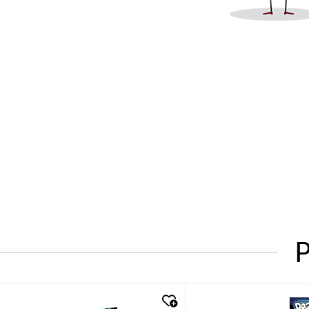
P
quick look
quick look