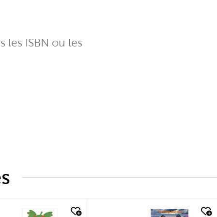
ns les ISBN ou les
és
k look
quick look