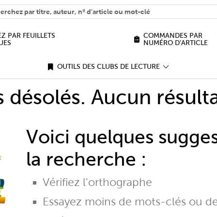
H
n we help you find?
Z PAR FEUILLETS
COMMANDES PAR
UES
NUMÉRO D’ARTICLE
OUTILS DES CLUBS DE LECTURE
désolés. Aucun résulta
Voici quelques sugge
la recherche :
Vérifiez l'orthographe
Essayez moins de mots-clés ou d