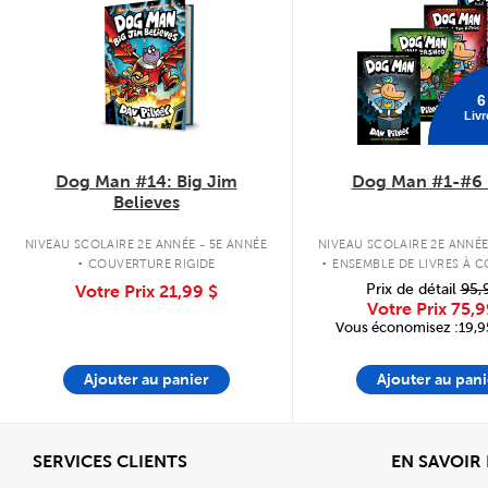
6
Livr
Dog Man #14: Big Jim
Dog Man #1-#6 
Believes
.
.
NIVEAU SCOLAIRE 2E ANNÉE - 5E ANNÉE
NIVEAU SCOLAIRE 2E ANNÉE
COUVERTURE RIGIDE
ENSEMBLE DE LIVRES À 
RIGIDE
Prix de détail
95,
Votre Prix
21,99 $
Votre Prix
75,9
Vous économisez :19,95
Ajouter au panier
Ajouter au pani
Afficher
SERVICES CLIENTS
EN SAVOIR