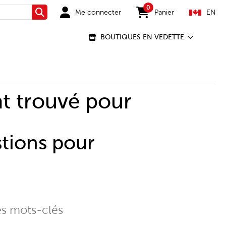
0
Me connecter
Panier
EN
Rechercher
items in cart
BOUTIQUES EN VEDETTE
t trouvé pour
stions pour
es mots-clés