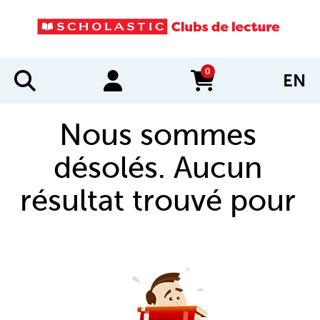
0
EN
items in cart
Nous sommes
désolés. Aucun
résultat trouvé pour