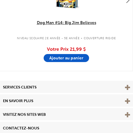
Dog Man #14: Big Jim Believes
.
NIVEAU SCOLAIRE 2E ANNÉE - 5E ANNÉE
COUVERTURE RIGIDE
Votre Prix
21,99 $
Ajouter au panier
Affi
SERVICES CLIENTS
Vie
EN SAVOIR PLUS
Affi
VISITEZ NOS SITES WEB
CONTACTEZ-NOUS