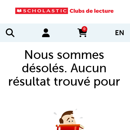
0
EN
items in cart
Nous sommes
désolés. Aucun
résultat trouvé pour