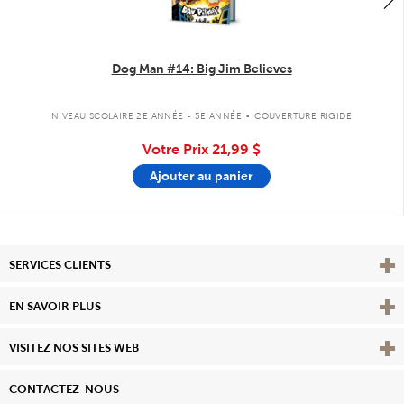
Dog Man #14: Big Jim Believes
.
NIVEAU SCOLAIRE 2E ANNÉE - 5E ANNÉE
COUVERTURE RIGIDE
Votre Prix
21,99 $
Ajouter au panier
Affi
SERVICES CLIENTS
Vie
EN SAVOIR PLUS
Affi
VISITEZ NOS SITES WEB
CONTACTEZ-NOUS