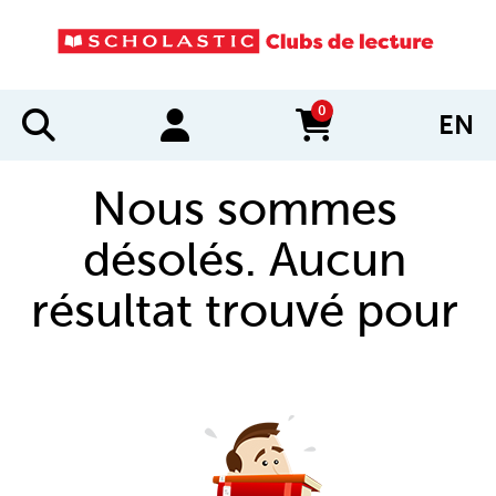
0
EN
items in cart
Nous sommes
désolés. Aucun
résultat trouvé pour