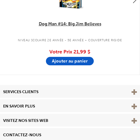
Dog Man #14: Big Jim Believes
.
NIVEAU SCOLAIRE 2E ANNÉE - 5E ANNÉE
COUVERTURE RIGIDE
Votre Prix
21,99 $
Ajouter au panier
Affi
SERVICES CLIENTS
Vie
EN SAVOIR PLUS
Affi
VISITEZ NOS SITES WEB
CONTACTEZ-NOUS