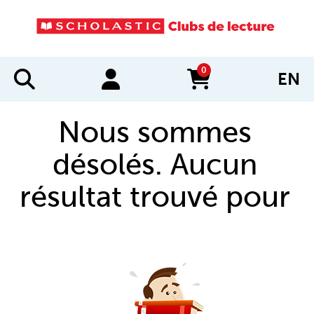
0
EN
items in cart
Nous sommes
désolés. Aucun
résultat trouvé pour