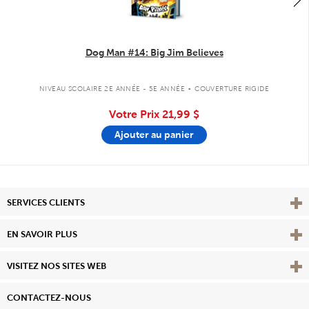
Dog Man #14: Big Jim Believes
.
NIVEAU SCOLAIRE 2E ANNÉE - 5E ANNÉE
COUVERTURE RIGIDE
Votre Prix
21,99 $
Ajouter au panier
Affi
SERVICES CLIENTS
Vie
EN SAVOIR PLUS
Affi
VISITEZ NOS SITES WEB
CONTACTEZ-NOUS