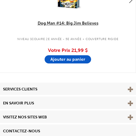
Dog Man #14: Big Jim Believes
.
NIVEAU SCOLAIRE 2E ANNÉE - 5E ANNÉE
COUVERTURE RIGIDE
Votre Prix
21,99 $
Ajouter au panier
Affi
SERVICES CLIENTS
Vie
EN SAVOIR PLUS
Affi
VISITEZ NOS SITES WEB
CONTACTEZ-NOUS