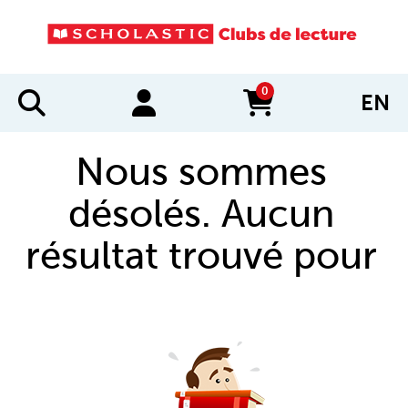
0
EN
items in cart
Nous sommes
désolés. Aucun
résultat trouvé pour