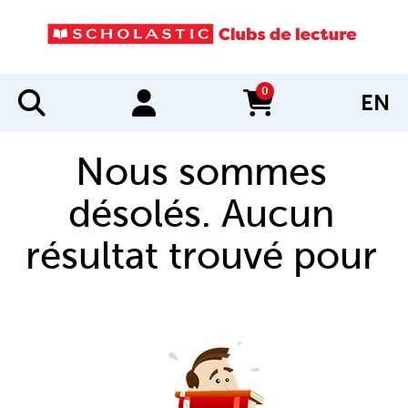
0
EN
items in cart
Nous sommes
désolés. Aucun
résultat trouvé pour