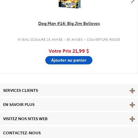
Dog Man #14: Big Jim Believes
.
NIVEAU SCOLAIRE 2E ANNÉE - 5E ANNÉE
COUVERTURE RIGIDE
Votre Prix
21,99 $
Ajouter au panier
Affi
SERVICES CLIENTS
Vie
EN SAVOIR PLUS
Affi
VISITEZ NOS SITES WEB
CONTACTEZ-NOUS