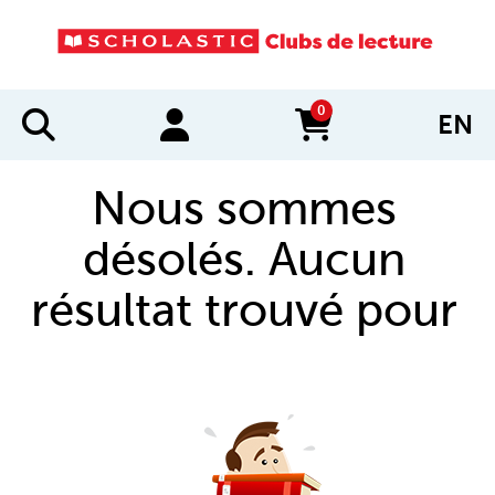
0
EN
items in cart
Nous sommes
désolés. Aucun
résultat trouvé pour