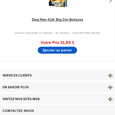
Dog Man #14: Big Jim Believes
.
NIVEAU SCOLAIRE 2E ANNÉE - 5E ANNÉE
COUVERTURE RIGIDE
Votre Prix
21,99 $
Ajouter au panier
Affi
SERVICES CLIENTS
Vie
EN SAVOIR PLUS
Affi
VISITEZ NOS SITES WEB
CONTACTEZ-NOUS