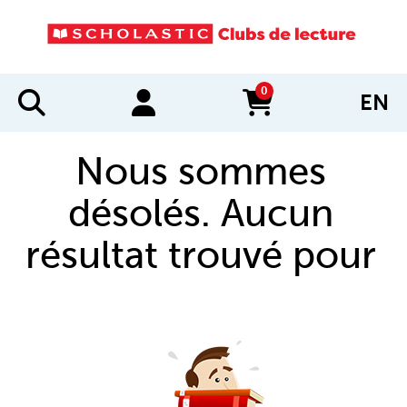
0
EN
items in cart
Nous sommes
désolés. Aucun
résultat trouvé pour