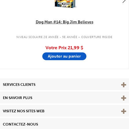
Dog Man #14: Big Jim Believes
.
NIVEAU SCOLAIRE 2E ANNÉE - 5E ANNÉE
COUVERTURE RIGIDE
Votre Prix
21,99 $
Ajouter au panier
Affi
SERVICES CLIENTS
Vie
EN SAVOIR PLUS
Affi
VISITEZ NOS SITES WEB
CONTACTEZ-NOUS