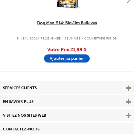
Dog Man #14: Big Jim Believes
.
NIVEAU SCOLAIRE 2E ANNÉE - 5E ANNÉE
COUVERTURE RIGIDE
Votre Prix
21,99 $
Ajouter au panier
Affi
SERVICES CLIENTS
Vie
EN SAVOIR PLUS
Affi
VISITEZ NOS SITES WEB
CONTACTEZ-NOUS