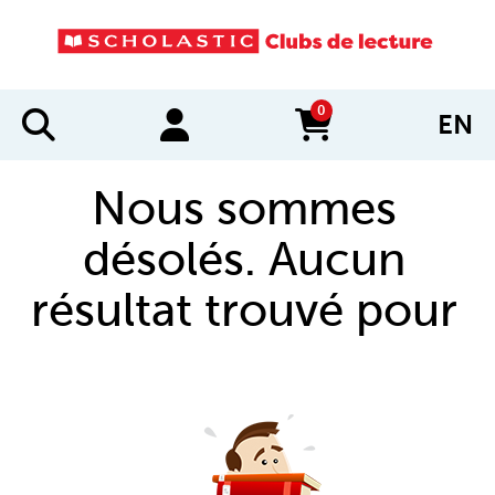
0
EN
items in cart
Nous sommes
désolés. Aucun
résultat trouvé pour