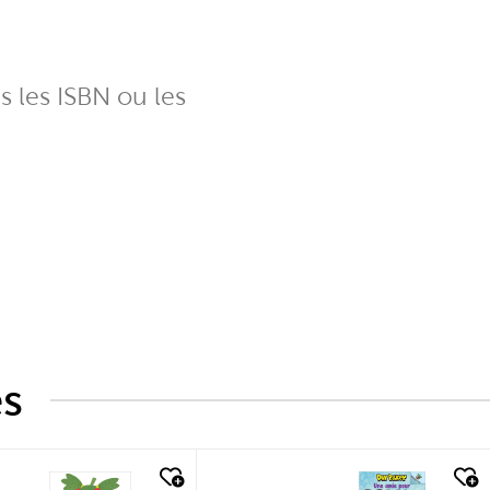
ns les ISBN ou les
és
k look
quick look