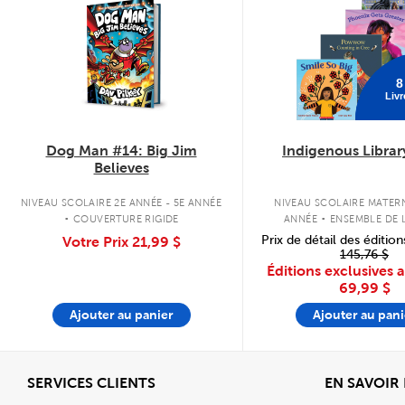
8
Livr
Dog Man #14: Big Jim
Indigenous Librar
Believes
.
.
NIVEAU SCOLAIRE 2E ANNÉE - 5E ANNÉE
NIVEAU SCOLAIRE MATERN
COUVERTURE RIGIDE
ANNÉE
ENSEMBLE DE L
COUVERTURE SOU
Prix de détail des édition
Votre Prix
21,99 $
145,76 $
Éditions exclusives 
69,99 $
Ajouter au panier
Ajouter au pani
Afficher
SERVICES CLIENTS
EN SAVOIR