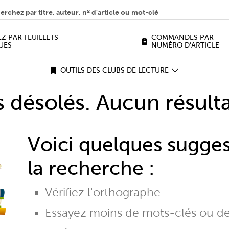
H
n we help you find?
Z PAR FEUILLETS
COMMANDES PAR
UES
NUMÉRO D’ARTICLE
OUTILS DES CLUBS DE LECTURE
désolés. Aucun résulta
Voici quelques sugge
la recherche :
Vérifiez l'orthographe
Essayez moins de mots-clés ou d