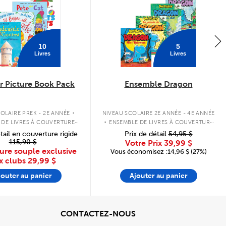
10
5
Livres
Livres
 Picture Book Pack
Ensemble Dragon
.
.
OLAIRE PREK - 2E ANNÉE
NIVEAU SCOLAIRE 2E ANNÉE - 4E ANNÉE
 DE LIVRES À COUVERTURE
ENSEMBLE DE LIVRES À COUVERTURE
SOUPLE
SOUPLE
tail en couverture rigide
Prix de détail
54,95 $
115,90 $
Votre Prix
39,99 $
ure souple exclusive
Vous économisez :14,96 $ (27%)
x clubs
29,99 $
jouter au panier
Ajouter au panier
cher
View
CONTACTEZ-NOUS