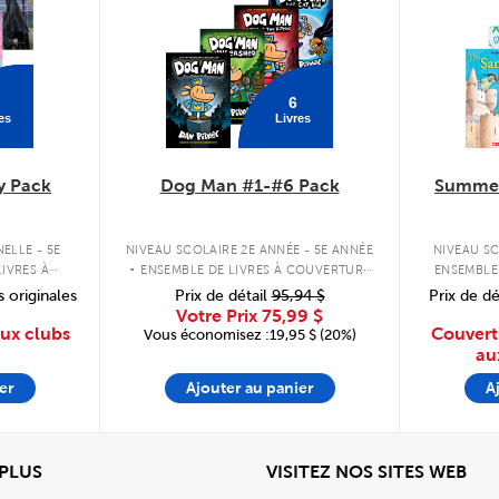
6
es
Livres
y Pack
Dog Man #1-#6 Pack
Summer
.
ELLE - 5E
NIVEAU SCOLAIRE 2E ANNÉE - 5E ANNÉE
NIVEAU SC
IVRES À
ENSEMBLE DE LIVRES À COUVERTURE
ENSEMBLE
PLE
RIGIDE
s originales
Prix de détail
95,94 $
Prix de dé
Votre Prix
75,99 $
aux clubs
Couvert
Vous économisez :19,95 $ (20%)
au
er
Ajouter au panier
A
View
Affi
 PLUS
VISITEZ NOS SITES WEB