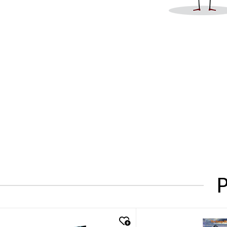
P
quick look
quick look