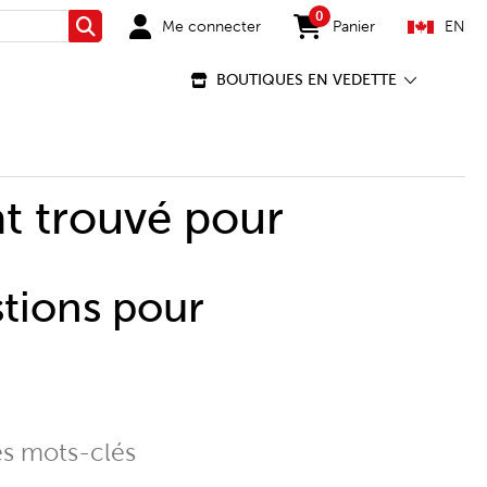
0
Me connecter
Panier
EN
Rechercher
items in cart
BOUTIQUES EN VEDETTE
t trouvé pour
stions pour
es mots-clés