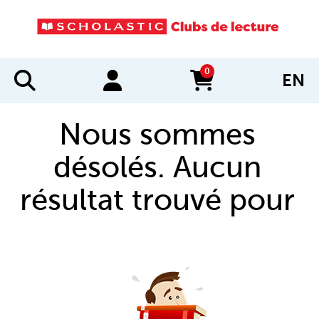
0
EN
items in cart
Nous sommes
désolés. Aucun
résultat trouvé pour