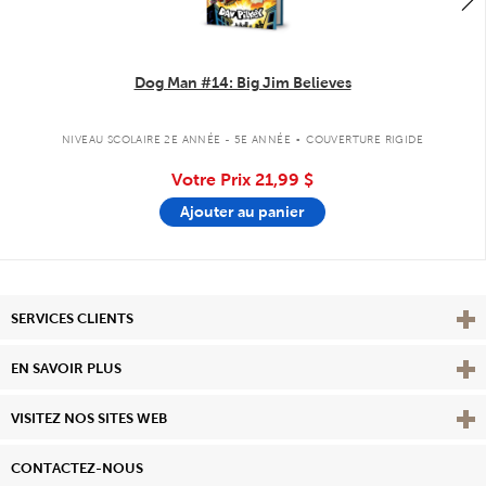
Dog Man #14: Big Jim Believes
.
NIVEAU SCOLAIRE 2E ANNÉE - 5E ANNÉE
COUVERTURE RIGIDE
Votre Prix
21,99 $
Ajouter au panier
Affi
SERVICES CLIENTS
Vie
EN SAVOIR PLUS
Affi
VISITEZ NOS SITES WEB
CONTACTEZ-NOUS