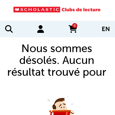
0
EN
items in cart
Nous sommes
désolés. Aucun
résultat trouvé pour