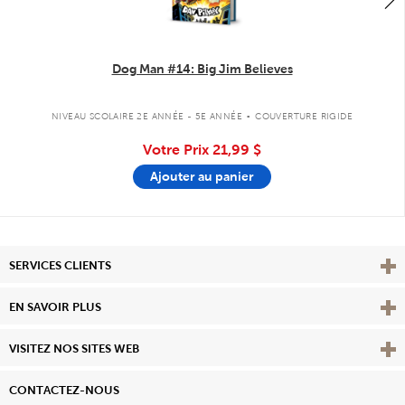
Dog Man #14: Big Jim Believes
.
NIVEAU SCOLAIRE 2E ANNÉE - 5E ANNÉE
COUVERTURE RIGIDE
Votre Prix
21,99 $
Ajouter au panier
Affi
SERVICES CLIENTS
Vie
EN SAVOIR PLUS
Affi
VISITEZ NOS SITES WEB
CONTACTEZ-NOUS