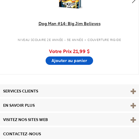
Dog Man #14: Big Jim Believes
.
NIVEAU SCOLAIRE 2E ANNÉE - 5E ANNÉE
COUVERTURE RIGIDE
Votre Prix
21,99 $
Ajouter au panier
Affi
SERVICES CLIENTS
Vie
EN SAVOIR PLUS
Affi
VISITEZ NOS SITES WEB
CONTACTEZ-NOUS