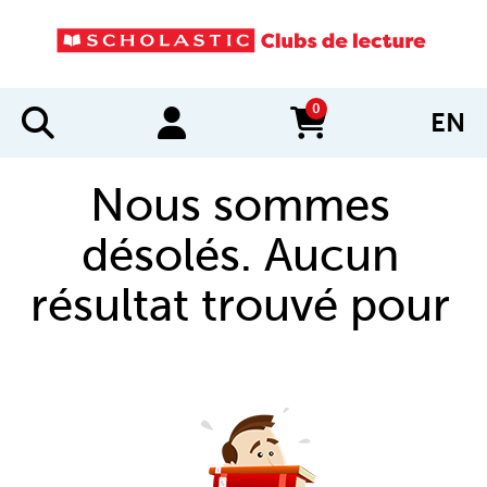
0
EN
items in cart
Nous sommes
désolés. Aucun
résultat trouvé pour