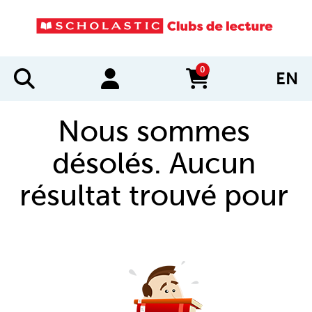
0
EN
items in cart
Nous sommes
désolés. Aucun
résultat trouvé pour