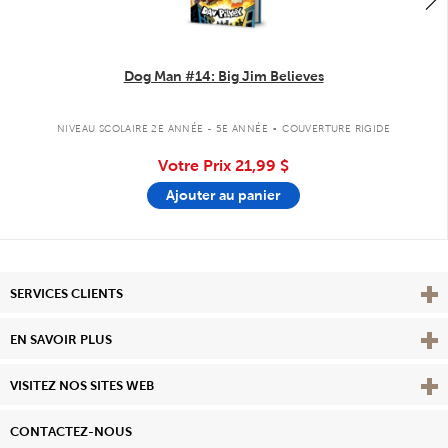
Dog Man #14: Big Jim Believes
.
NIVEAU SCOLAIRE 2E ANNÉE - 5E ANNÉE
COUVERTURE RIGIDE
Votre Prix
21,99 $
Ajouter au panier
Affi
SERVICES CLIENTS
Vie
EN SAVOIR PLUS
Affi
VISITEZ NOS SITES WEB
CONTACTEZ-NOUS