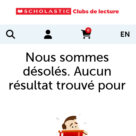
0
EN
items in cart
Nous sommes
désolés. Aucun
résultat trouvé pour