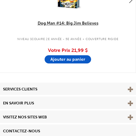
Dog Man #14: Big Jim Believes
.
NIVEAU SCOLAIRE 2E ANNÉE - 5E ANNÉE
COUVERTURE RIGIDE
Votre Prix
21,99 $
Ajouter au panier
Affi
SERVICES CLIENTS
Vie
EN SAVOIR PLUS
Affi
VISITEZ NOS SITES WEB
CONTACTEZ-NOUS