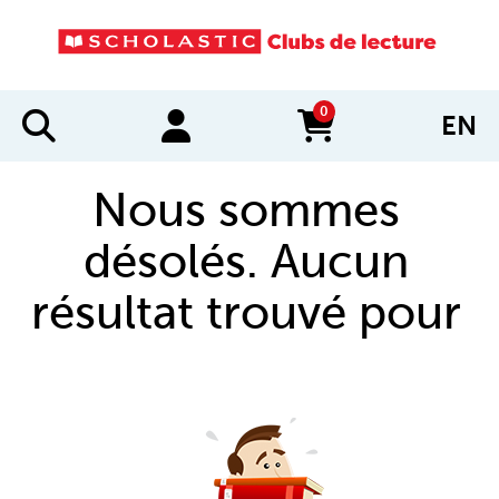
0
EN
items in cart
Nous sommes
désolés. Aucun
résultat trouvé pour