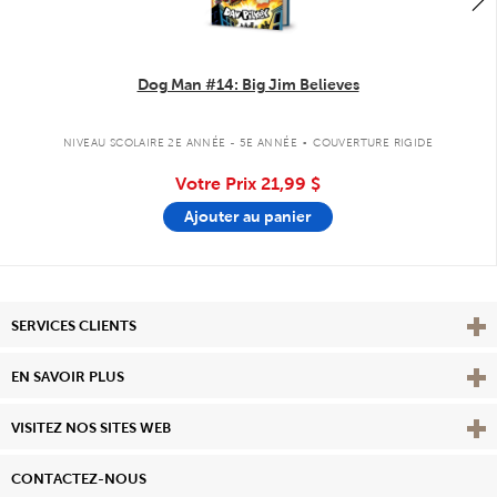
Dog Man #14: Big Jim Believes
.
NIVEAU SCOLAIRE 2E ANNÉE - 5E ANNÉE
COUVERTURE RIGIDE
Votre Prix
21,99 $
Ajouter au panier
Affi
SERVICES CLIENTS
Vie
EN SAVOIR PLUS
Affi
VISITEZ NOS SITES WEB
CONTACTEZ-NOUS