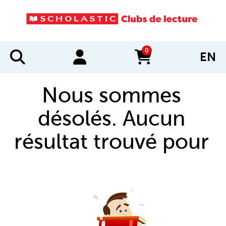
0
EN
items in cart
Nous sommes
désolés. Aucun
résultat trouvé pour