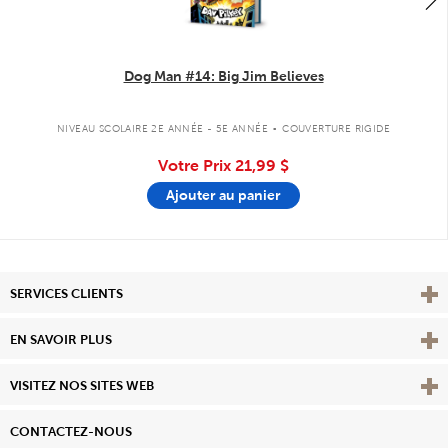
Dog Man #14: Big Jim Believes
.
NIVEAU SCOLAIRE 2E ANNÉE - 5E ANNÉE
COUVERTURE RIGIDE
Votre Prix
21,99 $
Ajouter au panier
Affi
SERVICES CLIENTS
Vie
EN SAVOIR PLUS
Affi
VISITEZ NOS SITES WEB
CONTACTEZ-NOUS