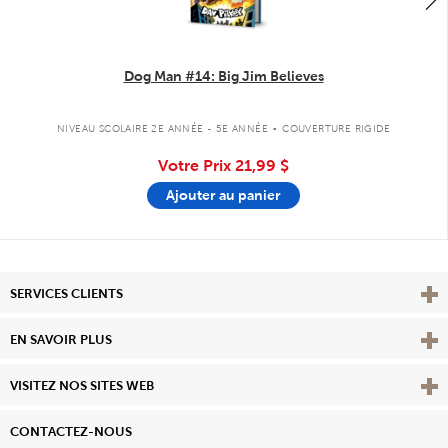
Dog Man #14: Big Jim Believes
.
NIVEAU SCOLAIRE 2E ANNÉE - 5E ANNÉE
COUVERTURE RIGIDE
Votre Prix
21,99 $
Ajouter au panier
Affi
SERVICES CLIENTS
Vie
EN SAVOIR PLUS
Affi
VISITEZ NOS SITES WEB
CONTACTEZ-NOUS