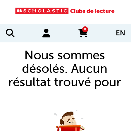
0
EN
items in cart
Nous sommes
désolés. Aucun
résultat trouvé pour