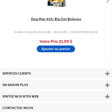
Dog Man #14: Big Jim Believes
.
NIVEAU SCOLAIRE 2E ANNÉE - 5E ANNÉE
COUVERTURE RIGIDE
Votre Prix
21,99 $
Ajouter au panier
Affi
SERVICES CLIENTS
Vie
EN SAVOIR PLUS
Affi
VISITEZ NOS SITES WEB
CONTACTEZ-NOUS