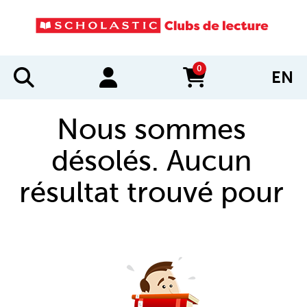
0
EN
items in cart
Nous sommes
désolés. Aucun
résultat trouvé pour