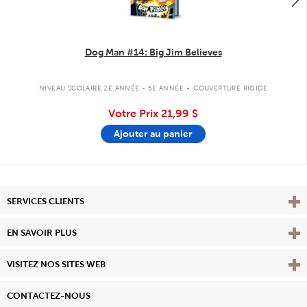
Dog Man #14: Big Jim Believes
.
NIVEAU SCOLAIRE 2E ANNÉE - 5E ANNÉE
COUVERTURE RIGIDE
Votre Prix
21,99 $
Ajouter au panier
Affi
SERVICES CLIENTS
Vie
EN SAVOIR PLUS
Affi
VISITEZ NOS SITES WEB
CONTACTEZ-NOUS