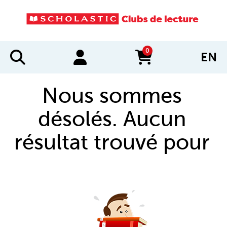
0
EN
items in cart
Nous sommes
désolés. Aucun
résultat trouvé pour