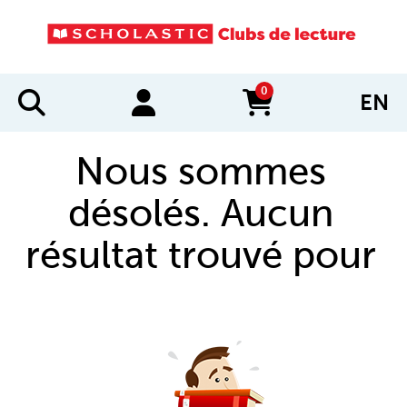
0
EN
items in cart
Nous sommes
désolés. Aucun
résultat trouvé pour