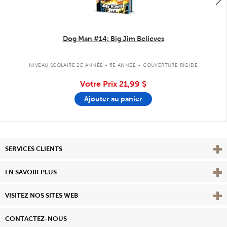
Dog Man #14: Big Jim Believes
.
NIVEAU SCOLAIRE 2E ANNÉE - 5E ANNÉE
COUVERTURE RIGIDE
Votre Prix
21,99 $
Ajouter au panier
Affi
SERVICES CLIENTS
Vie
EN SAVOIR PLUS
Affi
VISITEZ NOS SITES WEB
CONTACTEZ-NOUS