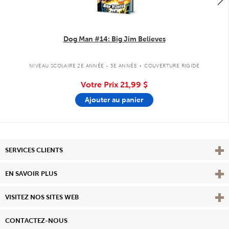
Dog Man #14: Big Jim Believes
.
NIVEAU SCOLAIRE 2E ANNÉE - 5E ANNÉE
COUVERTURE RIGIDE
Votre Prix
21,99 $
Ajouter au panier
Affi
SERVICES CLIENTS
Vie
EN SAVOIR PLUS
Affi
VISITEZ NOS SITES WEB
CONTACTEZ-NOUS