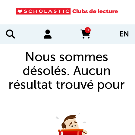
0
EN
items in cart
Nous sommes
désolés. Aucun
résultat trouvé pour