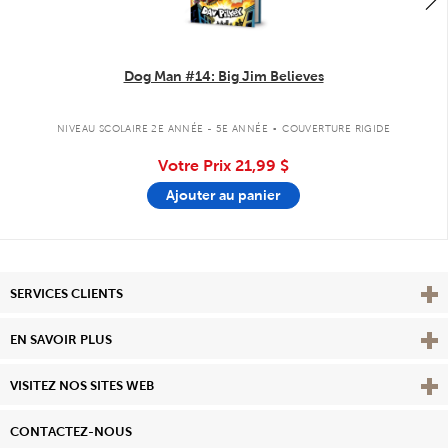
Dog Man #14: Big Jim Believes
.
NIVEAU SCOLAIRE 2E ANNÉE - 5E ANNÉE
COUVERTURE RIGIDE
Votre Prix
21,99 $
Ajouter au panier
Affi
SERVICES CLIENTS
Vie
EN SAVOIR PLUS
Affi
VISITEZ NOS SITES WEB
CONTACTEZ-NOUS