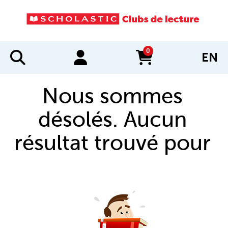
0
EN
items in cart
Nous sommes
désolés. Aucun
résultat trouvé pour