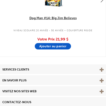
Dog Man #14: Big Jim Believes
.
NIVEAU SCOLAIRE 2E ANNÉE - 5E ANNÉE
COUVERTURE RIGIDE
Votre Prix
21,99 $
Ajouter au panier
Affi
SERVICES CLIENTS
Vie
EN SAVOIR PLUS
Affi
VISITEZ NOS SITES WEB
CONTACTEZ-NOUS