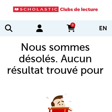
0
EN
items in cart
Nous sommes
désolés. Aucun
résultat trouvé pour