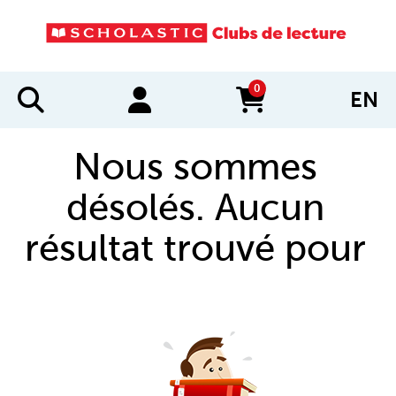
0
EN
items in cart
Nous sommes
désolés. Aucun
résultat trouvé pour