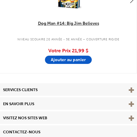
Dog Man #14: Big Jim Believes
.
NIVEAU SCOLAIRE 2E ANNÉE - 5E ANNÉE
COUVERTURE RIGIDE
Votre Prix
21,99 $
Ajouter au panier
Affi
SERVICES CLIENTS
Vie
EN SAVOIR PLUS
Affi
VISITEZ NOS SITES WEB
CONTACTEZ-NOUS