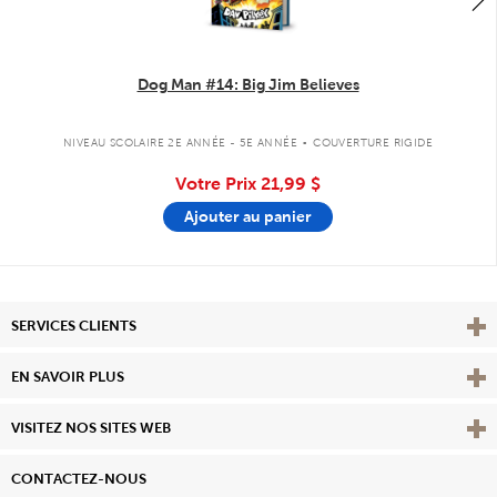
Dog Man #14: Big Jim Believes
.
NIVEAU SCOLAIRE 2E ANNÉE - 5E ANNÉE
COUVERTURE RIGIDE
Votre Prix
21,99 $
Ajouter au panier
Affi
SERVICES CLIENTS
Vie
EN SAVOIR PLUS
Affi
VISITEZ NOS SITES WEB
CONTACTEZ-NOUS