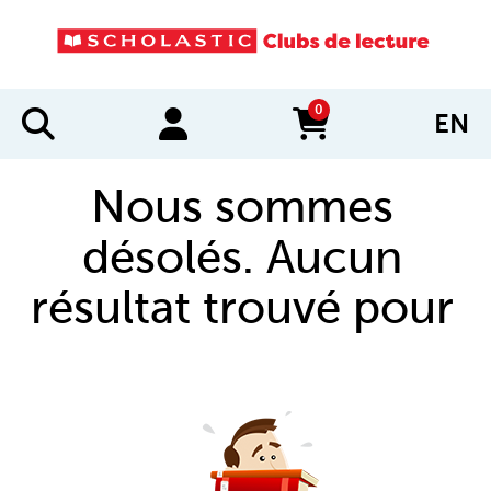
0
EN
items in cart
Nous sommes
désolés. Aucun
résultat trouvé pour