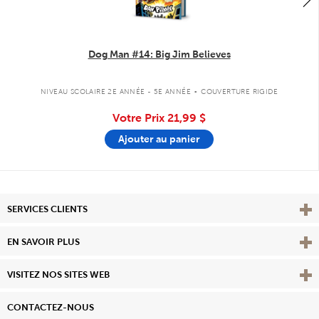
Dog Man #14: Big Jim Believes
.
NIVEAU SCOLAIRE 2E ANNÉE - 5E ANNÉE
COUVERTURE RIGIDE
Votre Prix
21,99 $
Ajouter au panier
Affi
SERVICES CLIENTS
Vie
EN SAVOIR PLUS
Affi
VISITEZ NOS SITES WEB
CONTACTEZ-NOUS