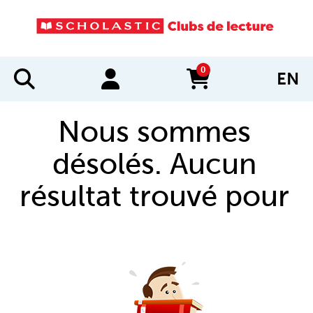
0
EN
items in cart
Nous sommes
désolés. Aucun
résultat trouvé pour