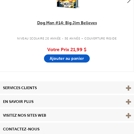
Dog Man #14: Big Jim Believes
.
NIVEAU SCOLAIRE 2E ANNÉE - 5E ANNÉE
COUVERTURE RIGIDE
Votre Prix
21,99 $
Ajouter au panier
Affi
SERVICES CLIENTS
Vie
EN SAVOIR PLUS
Affi
VISITEZ NOS SITES WEB
CONTACTEZ-NOUS