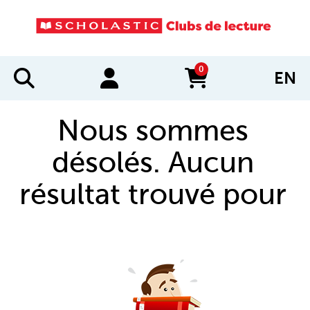
0
EN
items in cart
Nous sommes
désolés. Aucun
résultat trouvé pour