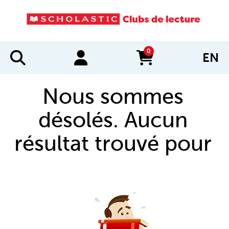
0
EN
items in cart
Nous sommes
désolés. Aucun
résultat trouvé pour