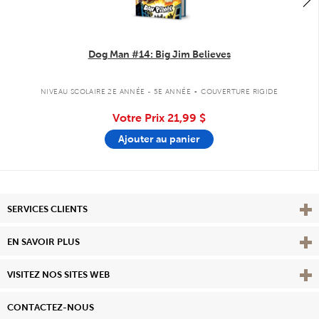
Dog Man #14: Big Jim Believes
.
NIVEAU SCOLAIRE 2E ANNÉE - 5E ANNÉE
COUVERTURE RIGIDE
Votre Prix
21,99 $
Ajouter au panier
Affi
SERVICES CLIENTS
Vie
EN SAVOIR PLUS
Affi
VISITEZ NOS SITES WEB
CONTACTEZ-NOUS