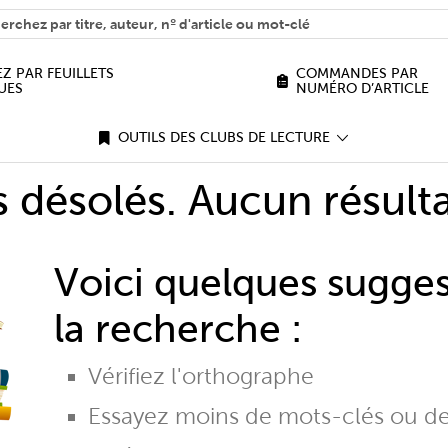
H
n we help you find?
Z PAR FEUILLETS
COMMANDES PAR
UES
NUMÉRO D’ARTICLE
OUTILS DES CLUBS DE LECTURE
désolés. Aucun résulta
Voici quelques sugge
la recherche :
Vérifiez l'orthographe
Essayez moins de mots-clés ou d