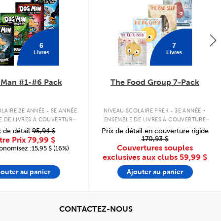
6
7
Livres
Livres
 Man #1-#6 Pack
The Food Group 7-Pack
.
LAIRE 2E ANNÉE - 5E ANNÉE
NIVEAU SCOLAIRE PREK - 3E ANNÉE
E DE LIVRES À COUVERTURE
ENSEMBLE DE LIVRES À COUVERTURE
RIGIDE
SOUPLE
x de détail
95,94 $
Prix de détail en couverture rigide
170,93 $
tre Prix
79,99 $
Couvertures souples
onomisez :15,95 $ (16%)
exclusives aux clubs
59,99 $
jouter au panier
Ajouter au panier
cher
View
CONTACTEZ-NOUS