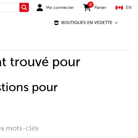
0
Me connecter
Panier
EN
Rechercher
items in cart
BOUTIQUES EN VEDETTE
t trouvé pour
stions pour
es mots-clés