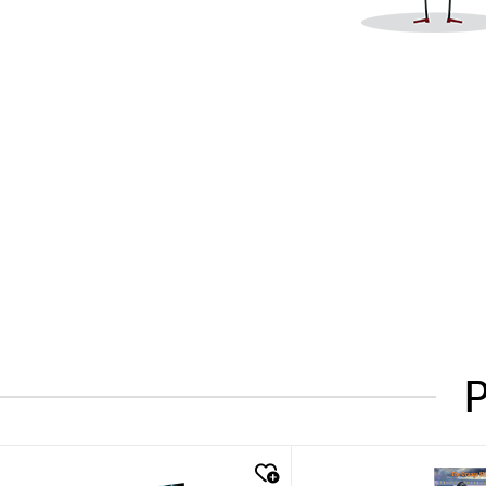
P
quick look
quick look