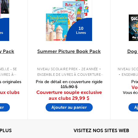
10
es
Livres
y Pack
Summer Picture Book Pack
Dog
.
.
ELLE - 5E
NIVEAU SCOLAIRE PREK - 2E ANNÉE
NIVEAU SCO
IVRES À
ENSEMBLE DE LIVRES À COUVERTURE
ENSEMBL
PLE
SOUPLE
s originales
Prix de détail en couverture rigide
Pri
115,90 $
Vo
aux clubs
Couverture souple exclusive
Vous éc
aux clubs
29,99 $
er
Ajouter au panier
A
View
Affi
 PLUS
VISITEZ NOS SITES WEB