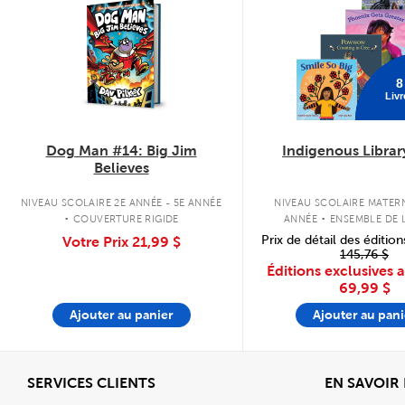
8
Livr
Dog Man #14: Big Jim
Indigenous Librar
Believes
.
.
NIVEAU SCOLAIRE 2E ANNÉE - 5E ANNÉE
NIVEAU SCOLAIRE MATERN
COUVERTURE RIGIDE
ANNÉE
ENSEMBLE DE L
COUVERTURE SOU
Prix de détail des édition
Votre Prix
21,99 $
145,76 $
Éditions exclusives 
69,99 $
Ajouter au panier
Ajouter au pani
Afficher
SERVICES CLIENTS
EN SAVOIR