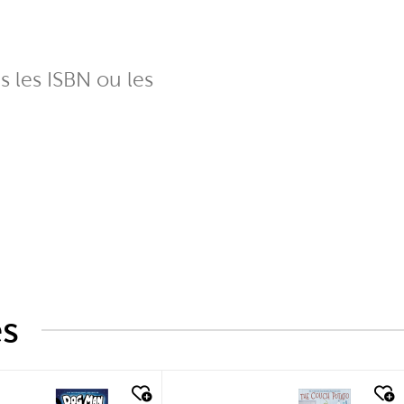
ns les ISBN ou les
és
k look
quick look