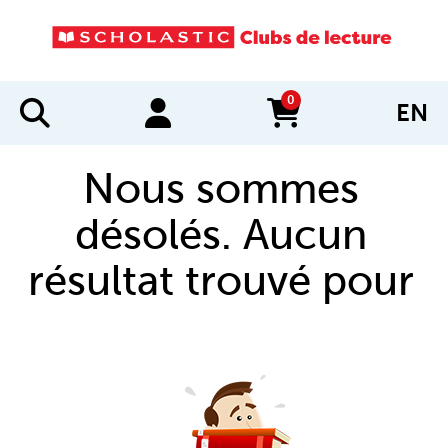
0
EN
items in cart
Nous sommes
désolés. Aucun
résultat trouvé pour