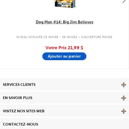
Dog Man #14: Big Jim Believes
.
NIVEAU SCOLAIRE 2E ANNÉE - 5E ANNÉE
COUVERTURE RIGIDE
Votre Prix
21,99 $
Ajouter au panier
Affi
SERVICES CLIENTS
Vie
EN SAVOIR PLUS
Affi
VISITEZ NOS SITES WEB
CONTACTEZ-NOUS