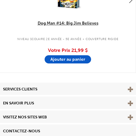
Dog Man #14: Big Jim Believes
.
NIVEAU SCOLAIRE 2E ANNÉE - 5E ANNÉE
COUVERTURE RIGIDE
Votre Prix
21,99 $
Ajouter au panier
Affi
SERVICES CLIENTS
Vie
EN SAVOIR PLUS
Affi
VISITEZ NOS SITES WEB
CONTACTEZ-NOUS