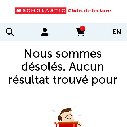
0
EN
items in cart
Nous sommes
désolés. Aucun
résultat trouvé pour