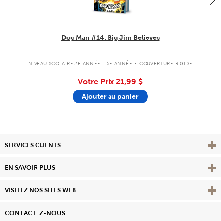
Dog Man #14: Big Jim Believes
.
NIVEAU SCOLAIRE 2E ANNÉE - 5E ANNÉE
COUVERTURE RIGIDE
Votre Prix
21,99 $
Ajouter au panier
Affi
SERVICES CLIENTS
Vie
EN SAVOIR PLUS
Affi
VISITEZ NOS SITES WEB
CONTACTEZ-NOUS