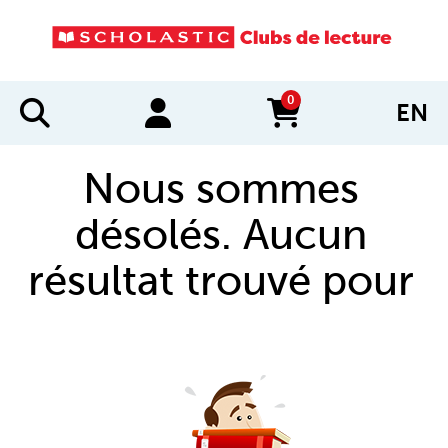
0
EN
items in cart
Nous sommes
désolés. Aucun
résultat trouvé pour