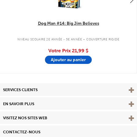
Dog Man #14: Big Jim Believes
.
NIVEAU SCOLAIRE 2E ANNÉE - 5E ANNÉE
COUVERTURE RIGIDE
Votre Prix
21,99 $
Ajouter au panier
Affi
SERVICES CLIENTS
Vie
EN SAVOIR PLUS
Affi
VISITEZ NOS SITES WEB
CONTACTEZ-NOUS