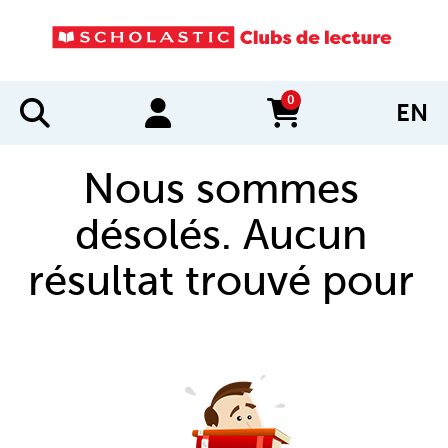
0
EN
items in cart
Nous sommes
désolés. Aucun
résultat trouvé pour