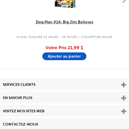
Dog Man #14: Big Jim Believes
.
NIVEAU SCOLAIRE 2E ANNÉE - 5E ANNÉE
COUVERTURE RIGIDE
Votre Prix
21,99 $
Ajouter au panier
Affi
SERVICES CLIENTS
Vie
EN SAVOIR PLUS
Affi
VISITEZ NOS SITES WEB
CONTACTEZ-NOUS