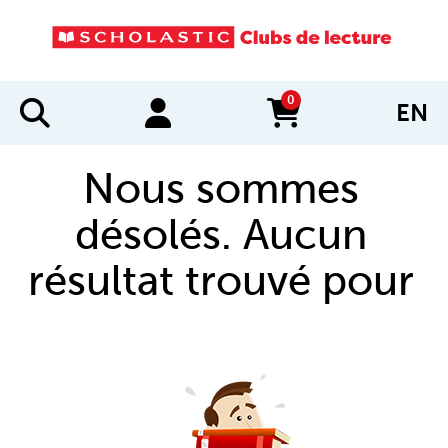
0
EN
items in cart
Nous sommes
désolés. Aucun
résultat trouvé pour