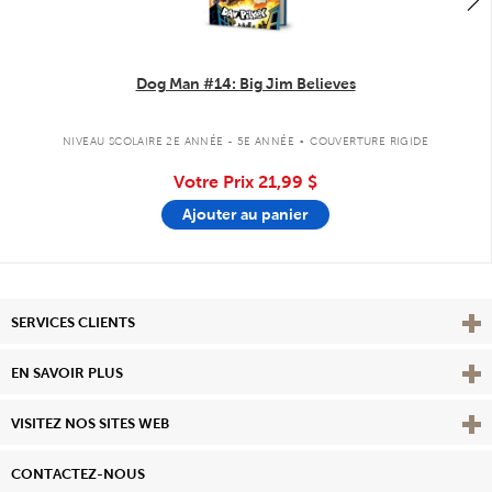
Dog Man #14: Big Jim Believes
.
NIVEAU SCOLAIRE 2E ANNÉE - 5E ANNÉE
COUVERTURE RIGIDE
Votre Prix
21,99 $
Ajouter au panier
Affi
SERVICES CLIENTS
Vie
EN SAVOIR PLUS
Affi
VISITEZ NOS SITES WEB
CONTACTEZ-NOUS