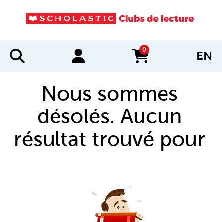
0
EN
items in cart
Nous sommes
désolés. Aucun
résultat trouvé pour