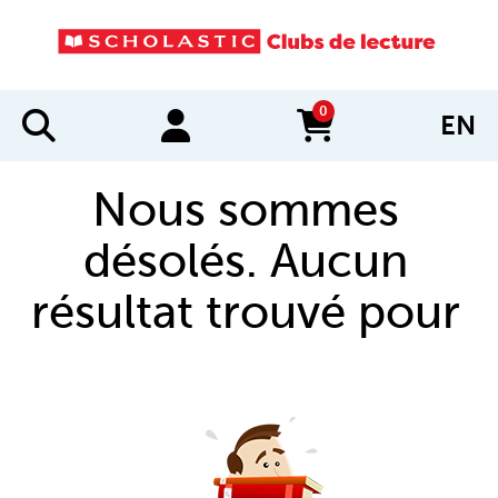
0
EN
items in cart
Nous sommes
désolés. Aucun
résultat trouvé pour