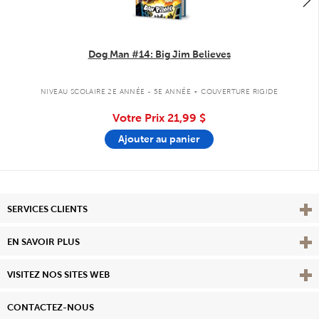
Dog Man #14: Big Jim Believes
.
NIVEAU SCOLAIRE 2E ANNÉE - 5E ANNÉE
COUVERTURE RIGIDE
Votre Prix
21,99 $
Ajouter au panier
Affi
SERVICES CLIENTS
Vie
EN SAVOIR PLUS
Affi
VISITEZ NOS SITES WEB
CONTACTEZ-NOUS