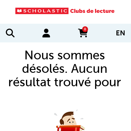
0
EN
items in cart
Nous sommes
désolés. Aucun
résultat trouvé pour