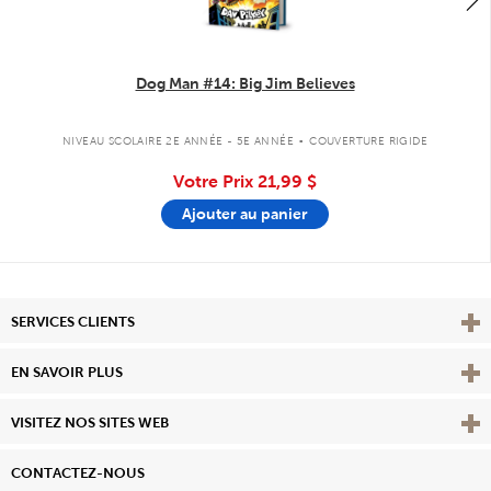
Dog Man #14: Big Jim Believes
.
NIVEAU SCOLAIRE 2E ANNÉE - 5E ANNÉE
COUVERTURE RIGIDE
Votre Prix
21,99 $
Ajouter au panier
Affi
SERVICES CLIENTS
Vie
EN SAVOIR PLUS
Affi
VISITEZ NOS SITES WEB
CONTACTEZ-NOUS