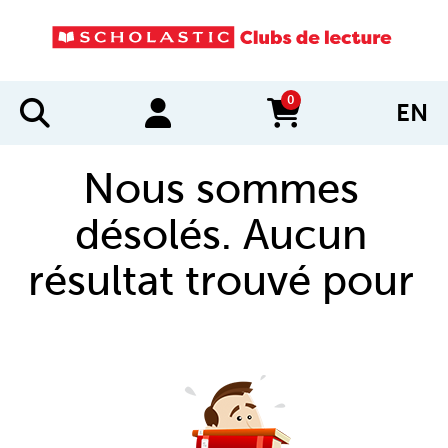
0
EN
items in cart
Nous sommes
désolés. Aucun
résultat trouvé pour