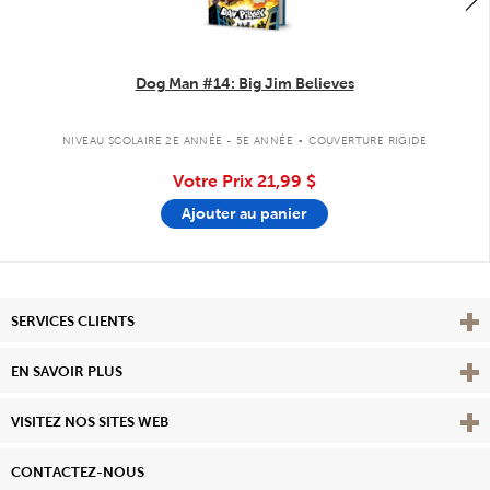
Dog Man #14: Big Jim Believes
.
NIVEAU SCOLAIRE 2E ANNÉE - 5E ANNÉE
COUVERTURE RIGIDE
Votre Prix
21,99 $
Ajouter au panier
Affi
SERVICES CLIENTS
Vie
EN SAVOIR PLUS
Affi
VISITEZ NOS SITES WEB
CONTACTEZ-NOUS