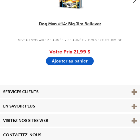
Dog Man #14: Big Jim Believes
.
NIVEAU SCOLAIRE 2E ANNÉE - 5E ANNÉE
COUVERTURE RIGIDE
Votre Prix
21,99 $
Ajouter au panier
Affi
SERVICES CLIENTS
Vie
EN SAVOIR PLUS
Affi
VISITEZ NOS SITES WEB
CONTACTEZ-NOUS