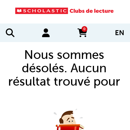
0
EN
items in cart
Nous sommes
désolés. Aucun
résultat trouvé pour