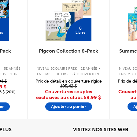
8
es
Livres
Pack
Pigeon Collection 8-Pack
Summer
.
 - 5E ANNÉE
NIVEAU SCOLAIRE PREK - 2E ANNÉE
NIVEAU SC
COUVERTURE
ENSEMBLE DE LIVRES À COUVERTURE
ENSEMBLE
SOUPLE
94 $
Prix de détail en couverture rigide
Prix de dé
195,42 $
9 $
Couvertures souples
Couvert
 $ (20%)
exclusives aux clubs
59,99 $
au
er
Ajouter au panier
A
View
Affi
 PLUS
VISITEZ NOS SITES WEB