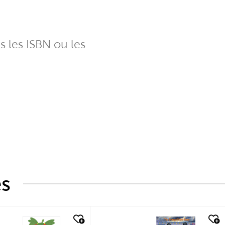
ns les ISBN ou les
és
k look
quick look