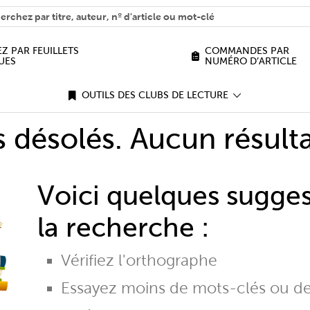
H
n we help you find?
Z PAR FEUILLETS
COMMANDES PAR
UES
NUMÉRO D’ARTICLE
OUTILS DES CLUBS DE LECTURE
désolés. Aucun résulta
Voici quelques sugge
la recherche :
Vérifiez l'orthographe
Essayez moins de mots-clés ou d