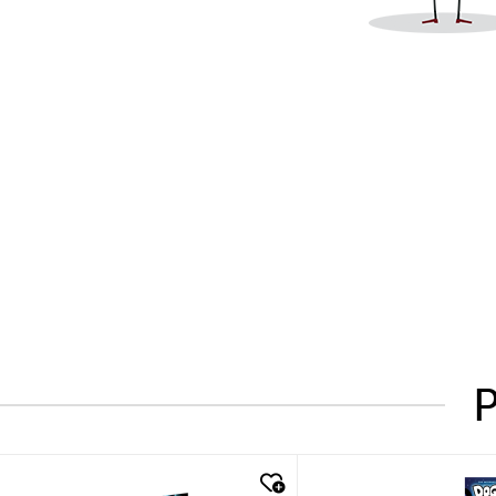
P
quick look
quick look