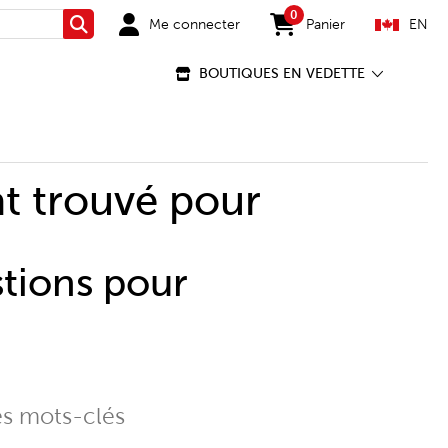
0
Me connecter
Panier
EN
Rechercher
items in cart
BOUTIQUES EN VEDETTE
t trouvé pour
stions pour
es mots-clés