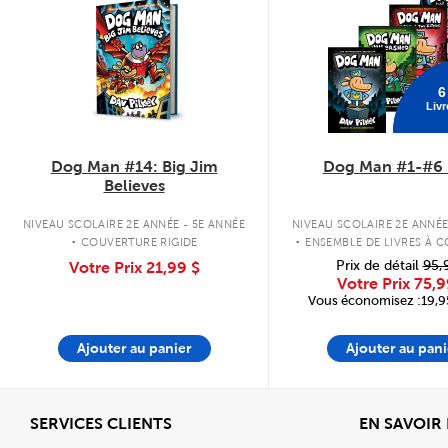
6
Livr
Dog Man #14: Big Jim
Dog Man #1-#6 
Believes
.
.
NIVEAU SCOLAIRE 2E ANNÉE - 5E ANNÉE
NIVEAU SCOLAIRE 2E ANNÉE
COUVERTURE RIGIDE
ENSEMBLE DE LIVRES À 
RIGIDE
Prix de détail
95,
Votre Prix
21,99 $
Votre Prix
75,9
Vous économisez :19,95
Ajouter au panier
Ajouter au pani
Afficher
SERVICES CLIENTS
EN SAVOIR