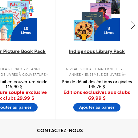
10
8
Livres
Livres
 Picture Book Pack
Indigenous Library Pack
.
.
OLAIRE PREK - 2E ANNÉE
NIVEAU SCOLAIRE MATERNELLE - 5E
 DE LIVRES À COUVERTURE
ANNÉE
ENSEMBLE DE LIVRES À
SOUPLE
COUVERTURE SOUPLE
tail en couverture rigide
Prix de détail des éditions originales
115,90 $
145,76 $
ure souple exclusive
Éditions exclusives aux clubs
x clubs
29,99 $
69,99 $
jouter au panier
Ajouter au panier
cher
View
CONTACTEZ-NOUS