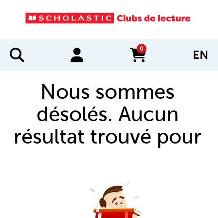
0
EN
items in cart
Nous sommes
désolés. Aucun
résultat trouvé pour