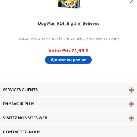
Dog Man #14: Big Jim Believes
.
NIVEAU SCOLAIRE 2E ANNÉE - 5E ANNÉE
COUVERTURE RIGIDE
Votre Prix
21,99 $
Ajouter au panier
Affi
SERVICES CLIENTS
Vie
EN SAVOIR PLUS
Affi
VISITEZ NOS SITES WEB
CONTACTEZ-NOUS