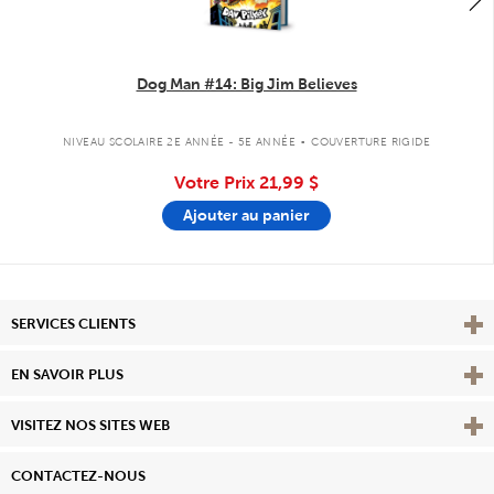
Dog Man #14: Big Jim Believes
.
NIVEAU SCOLAIRE 2E ANNÉE - 5E ANNÉE
COUVERTURE RIGIDE
Votre Prix
21,99 $
Ajouter au panier
Affi
SERVICES CLIENTS
Vie
EN SAVOIR PLUS
Affi
VISITEZ NOS SITES WEB
CONTACTEZ-NOUS