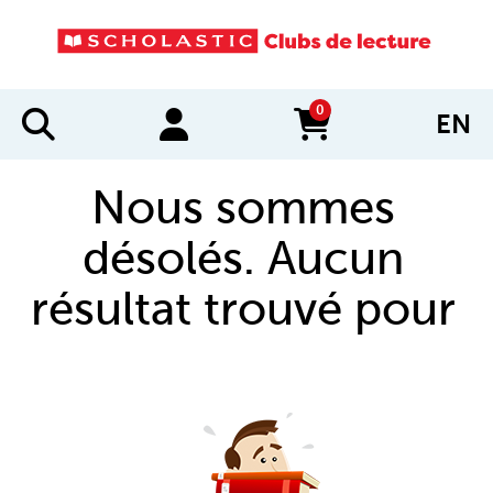
0
EN
items in cart
Nous sommes
désolés. Aucun
résultat trouvé pour