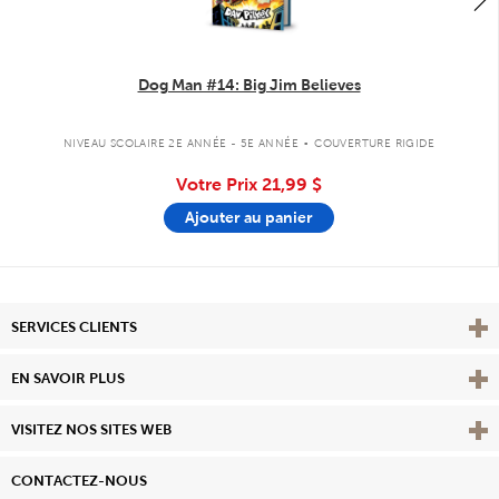
Dog Man #14: Big Jim Believes
.
NIVEAU SCOLAIRE 2E ANNÉE - 5E ANNÉE
COUVERTURE RIGIDE
Votre Prix
21,99 $
Ajouter au panier
Affi
SERVICES CLIENTS
Vie
EN SAVOIR PLUS
Affi
VISITEZ NOS SITES WEB
CONTACTEZ-NOUS