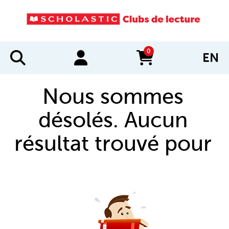
0
EN
items in cart
Nous sommes
désolés. Aucun
résultat trouvé pour