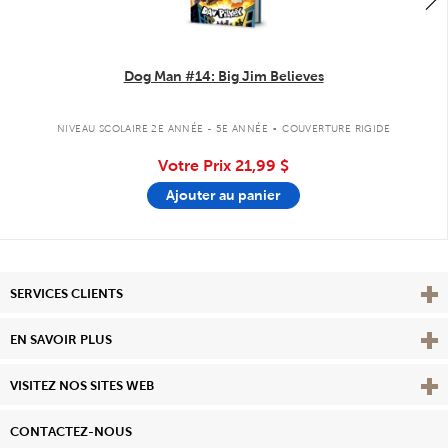
Dog Man #14: Big Jim Believes
.
NIVEAU SCOLAIRE 2E ANNÉE - 5E ANNÉE
COUVERTURE RIGIDE
Votre Prix
21,99 $
Ajouter au panier
Affi
SERVICES CLIENTS
Vie
EN SAVOIR PLUS
Affi
VISITEZ NOS SITES WEB
CONTACTEZ-NOUS