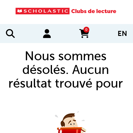
0
EN
items in cart
Nous sommes
désolés. Aucun
résultat trouvé pour