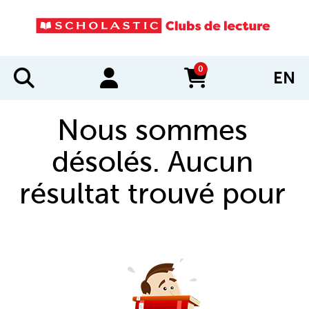
0
EN
items in cart
Nous sommes
désolés. Aucun
résultat trouvé pour