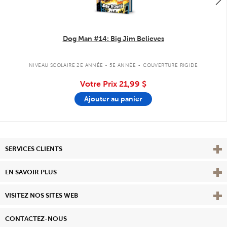
Dog Man #14: Big Jim Believes
.
NIVEAU SCOLAIRE 2E ANNÉE - 5E ANNÉE
COUVERTURE RIGIDE
Votre Prix
21,99 $
Ajouter au panier
Affi
SERVICES CLIENTS
Vie
EN SAVOIR PLUS
Affi
VISITEZ NOS SITES WEB
CONTACTEZ-NOUS