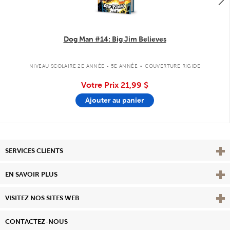
Dog Man #14: Big Jim Believes
.
NIVEAU SCOLAIRE 2E ANNÉE - 5E ANNÉE
COUVERTURE RIGIDE
Votre Prix
21,99 $
Ajouter au panier
Affi
SERVICES CLIENTS
Vie
EN SAVOIR PLUS
Affi
VISITEZ NOS SITES WEB
CONTACTEZ-NOUS