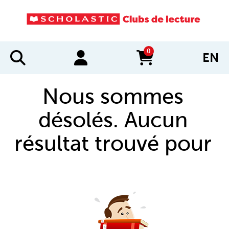
0
EN
items in cart
Nous sommes
désolés. Aucun
résultat trouvé pour